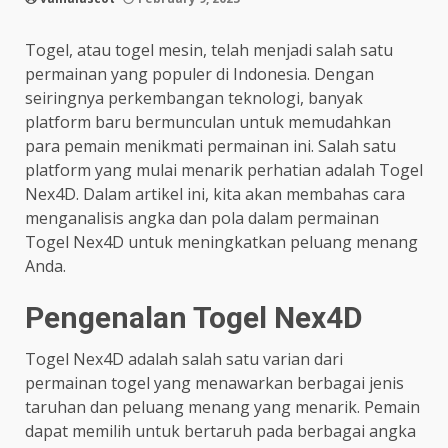
Togel, atau togel mesin, telah menjadi salah satu
permainan yang populer di Indonesia. Dengan
seiringnya perkembangan teknologi, banyak
platform baru bermunculan untuk memudahkan
para pemain menikmati permainan ini. Salah satu
platform yang mulai menarik perhatian adalah Togel
Nex4D. Dalam artikel ini, kita akan membahas cara
menganalisis angka dan pola dalam permainan
Togel Nex4D untuk meningkatkan peluang menang
Anda.
Pengenalan Togel Nex4D
Togel Nex4D adalah salah satu varian dari
permainan togel yang menawarkan berbagai jenis
taruhan dan peluang menang yang menarik. Pemain
dapat memilih untuk bertaruh pada berbagai angka