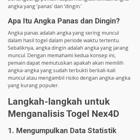
angka yang ‘panas’ dan ‘dingin.’
Apa Itu Angka Panas dan Dingin?
Angka panas adalah angka yang sering muncul
dalam hasil togel dalam periode waktu tertentu.
Sebaliknya, angka dingin adalah angka yang jarang
muncul. Dengan memahami kedua konsep ini,
pemain dapat memutuskan apakah akan memilih
angka-angka yang sudah terbukti berkali-kali
muncul atau mengambil risiko dengan angka-angka
yang kurang populer.
Langkah-langkah untuk
Menganalisis Togel Nex4D
1. Mengumpulkan Data Statistik