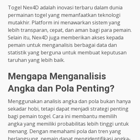
Togel Nex4D adalah inovasi terbaru dalam dunia
permainan togel yang memanfaatkan teknologi
mutakhir. Platform ini menawarkan sistem yang
lebih transparan, cepat, dan aman bagi para pemain.
Selain itu, Nex4D juga memberikan akses kepada
pemain untuk menganalisis berbagai data dan
statistik yang berguna untuk membuat keputusan
taruhan yang lebih baik.
Mengapa Menganalisis
Angka dan Pola Penting?
Menggunakan analisis angka dan pola bukan hanya
sekadar hobi, tetapi dapat menjadi strategi penting
bagi pemain togel. Cara ini membantu memilih
angka yang memiliki probabilitas lebih tinggi untuk
menang. Dengan memahami pola dan tren yang
berlangsung, pemain dapat mengidentifikasi angka-