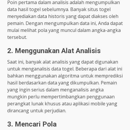
Poin pertama dalam analisis adalah mengumpulkan
data hasil togel sebelumnya. Banyak situs togel
menyediakan data historis yang dapat diakses oleh
pemain. Dengan mengumpulkan data ini, Anda dapat
mulai melihat pola yang muncul dalam angka-angka
tersebut.
2. Menggunakan Alat Analisis
Saat ini, banyak alat analisis yang dapat digunakan
untuk menganalisis data togel. Beberapa dari alat ini
bahkan menggunakan algoritma untuk memprediksi
hasil berdasarkan data yang dikumpulkan. Pemain
yang ingin serius dalam menganalisis angka
mungkin perlu mempertimbangkan penggunaan
perangkat lunak khusus atau aplikasi mobile yang
dirancang untuk perjudian.
3. Mencari Pola