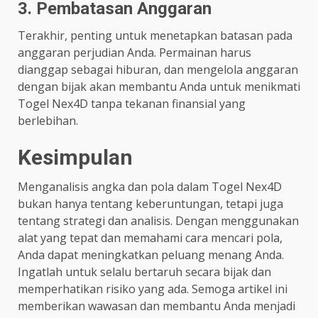
3. Pembatasan Anggaran
Terakhir, penting untuk menetapkan batasan pada
anggaran perjudian Anda. Permainan harus
dianggap sebagai hiburan, dan mengelola anggaran
dengan bijak akan membantu Anda untuk menikmati
Togel Nex4D tanpa tekanan finansial yang
berlebihan.
Kesimpulan
Menganalisis angka dan pola dalam Togel Nex4D
bukan hanya tentang keberuntungan, tetapi juga
tentang strategi dan analisis. Dengan menggunakan
alat yang tepat dan memahami cara mencari pola,
Anda dapat meningkatkan peluang menang Anda.
Ingatlah untuk selalu bertaruh secara bijak dan
memperhatikan risiko yang ada. Semoga artikel ini
memberikan wawasan dan membantu Anda menjadi