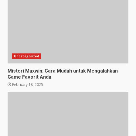
Uncategorized
Misteri Maxwin: Cara Mudah untuk Mengalahkan
Game Favorit Anda
February 18, 2025