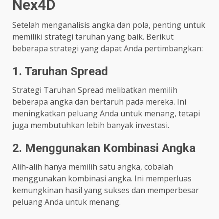
Nex4D
Setelah menganalisis angka dan pola, penting untuk
memiliki strategi taruhan yang baik. Berikut
beberapa strategi yang dapat Anda pertimbangkan:
1. Taruhan Spread
Strategi Taruhan Spread melibatkan memilih
beberapa angka dan bertaruh pada mereka. Ini
meningkatkan peluang Anda untuk menang, tetapi
juga membutuhkan lebih banyak investasi.
2. Menggunakan Kombinasi Angka
Alih-alih hanya memilih satu angka, cobalah
menggunakan kombinasi angka. Ini memperluas
kemungkinan hasil yang sukses dan memperbesar
peluang Anda untuk menang.