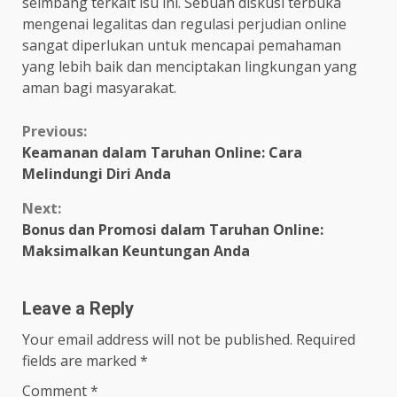
seimbang terkait isu ini. Sebuah diskusi terbuka
mengenai legalitas dan regulasi perjudian online
sangat diperlukan untuk mencapai pemahaman
yang lebih baik dan menciptakan lingkungan yang
aman bagi masyarakat.
Continue
Previous:
Keamanan dalam Taruhan Online: Cara
Reading
Melindungi Diri Anda
Next:
Bonus dan Promosi dalam Taruhan Online:
Maksimalkan Keuntungan Anda
Leave a Reply
Your email address will not be published.
Required
fields are marked
*
Comment
*