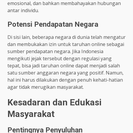
emosional, dan bahkan membahayakan hubungan
antar individu.
Potensi Pendapatan Negara
Di sisi lain, beberapa negara di dunia telah mengatur
dan membukakan izin untuk taruhan online sebagai
sumber pendapatan negara. Jika Indonesia
mengikuti jejak tersebut dengan regulasi yang
tepat, bisa jadi taruhan online dapat menjadi salah
satu sumber anggaran negara yang positif. Namun,
hal ini harus dilakukan dengan penuh kehati-hatian
agar tidak merugikan masyarakat.
Kesadaran dan Edukasi
Masyarakat
Pentingnya Penyuluhan