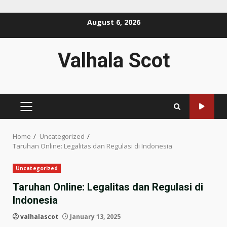
Skip
August 6, 2026
to
content
Valhala Scot
PRIMARY
MENU
Home
Uncategorized
Taruhan Online: Legalitas dan Regulasi di Indonesia
Uncategorized
Taruhan Online: Legalitas dan Regulasi di
Indonesia
valhalascot
January 13, 2025