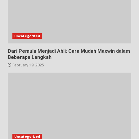
Uncategorized
Dari Pemula Menjadi Ahli: Cara Mudah Maxwin dalam
Beberapa Langkah
February 19, 2025
Uncategorized