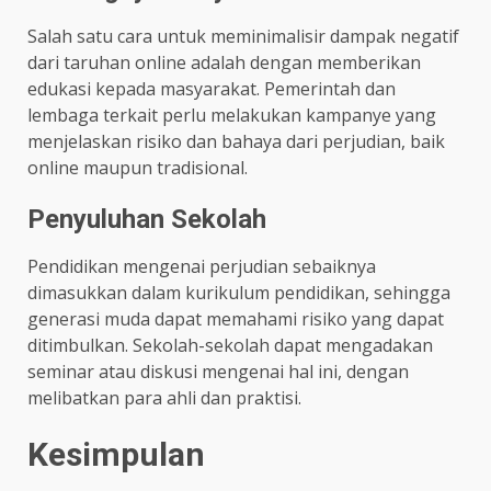
Salah satu cara untuk meminimalisir dampak negatif
dari taruhan online adalah dengan memberikan
edukasi kepada masyarakat. Pemerintah dan
lembaga terkait perlu melakukan kampanye yang
menjelaskan risiko dan bahaya dari perjudian, baik
online maupun tradisional.
Penyuluhan Sekolah
Pendidikan mengenai perjudian sebaiknya
dimasukkan dalam kurikulum pendidikan, sehingga
generasi muda dapat memahami risiko yang dapat
ditimbulkan. Sekolah-sekolah dapat mengadakan
seminar atau diskusi mengenai hal ini, dengan
melibatkan para ahli dan praktisi.
Kesimpulan