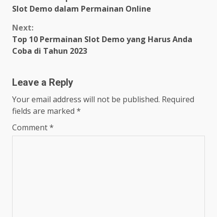
Reading
Slot Demo dalam Permainan Online
Next:
Top 10 Permainan Slot Demo yang Harus Anda
Coba di Tahun 2023
Leave a Reply
Your email address will not be published.
Required
fields are marked
*
Comment
*