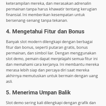
keterampilan mereka, dan merasakan adrenalin
permainan tanpa harus khawatir tentang kerugian
finansial. Ini memberikan kesempatan untuk
bersenang-senang tanpa tekanan.
4. Mengetahui Fitur dan Bonus
Banyak slot modern dilengkapi dengan berbagai
fitur dan bonus, seperti putaran gratis, bonus
permainan, dan simbol liar. Dengan menggunakan
slot demo, pemain dapat menjelajahi semua fitur ini
dan memahami cara kerjanya. Ini membantu mereka
merasa lebih siap dan percaya diri saat mereka
akhirnya memutuskan untuk bermain dengan uang
asli.
5. Menerima Umpan Balik
Slot demo sering kali dilengkapi dengan grafik dan