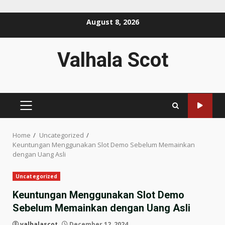
Skip
August 8, 2026
to
content
Valhala Scot
PRIMARY
MENU
Home
Uncategorized
Keuntungan Menggunakan Slot Demo Sebelum Memainkan
dengan Uang Asli
Uncategorized
Keuntungan Menggunakan Slot Demo
Sebelum Memainkan dengan Uang Asli
valhalascot
December 12, 2024