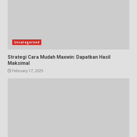
Uncategorized
Strategi Cara Mudah Maxwin: Dapatkan Hasil
Maksimal
February 17, 2025