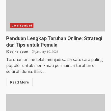
Uncategorized
Panduan Lengkap Taruhan Online: Strategi
dan Tips untuk Pemula
valhalascot
January 10, 2025
Taruhan online telah menjadi salah satu cara paling
populer untuk menikmati permainan taruhan di
seluruh dunia. Baik...
Read More