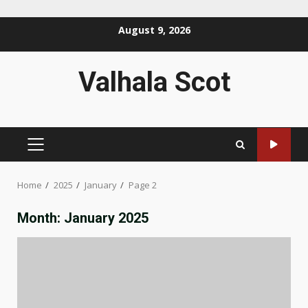
Skip
August 9, 2026
to
content
Valhala Scot
PRIMARY
MENU
Home
2025
January
Page 2
Month:
January 2025