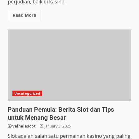
perjudian, baik di kasino...
Read More
Uncategorized
Panduan Pemula: Berita Slot dan Tips
untuk Menang Besar
valhalascot
January 3, 2025
Slot adalah salah satu permainan kasino yang paling