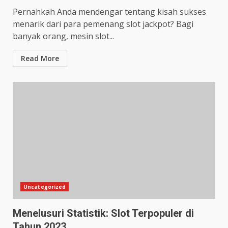
Pernahkah Anda mendengar tentang kisah sukses
menarik dari para pemenang slot jackpot? Bagi
banyak orang, mesin slot...
Read More
Uncategorized
Menelusuri Statistik: Slot Terpopuler di
Tahun 2023