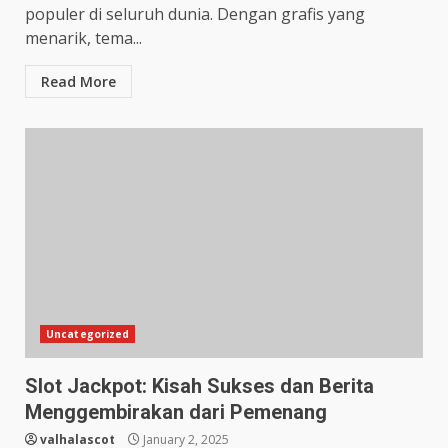
populer di seluruh dunia. Dengan grafis yang
menarik, tema...
Read More
Uncategorized
Slot Jackpot: Kisah Sukses dan Berita
Menggembirakan dari Pemenang
valhalascot
January 2, 2025