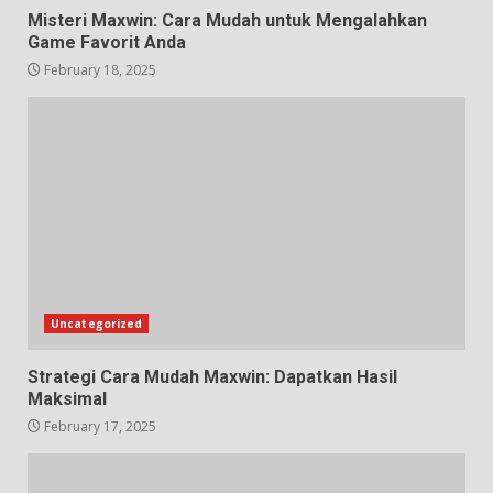
Misteri Maxwin: Cara Mudah untuk Mengalahkan
Game Favorit Anda
February 18, 2025
Uncategorized
Strategi Cara Mudah Maxwin: Dapatkan Hasil
Maksimal
February 17, 2025