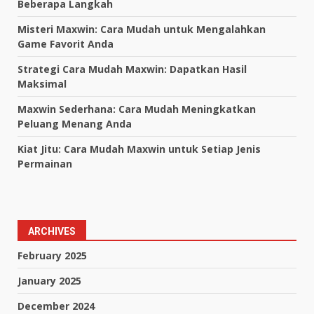
Beberapa Langkah
Misteri Maxwin: Cara Mudah untuk Mengalahkan
Game Favorit Anda
Strategi Cara Mudah Maxwin: Dapatkan Hasil
Maksimal
Maxwin Sederhana: Cara Mudah Meningkatkan
Peluang Menang Anda
Kiat Jitu: Cara Mudah Maxwin untuk Setiap Jenis
Permainan
ARCHIVES
February 2025
January 2025
December 2024