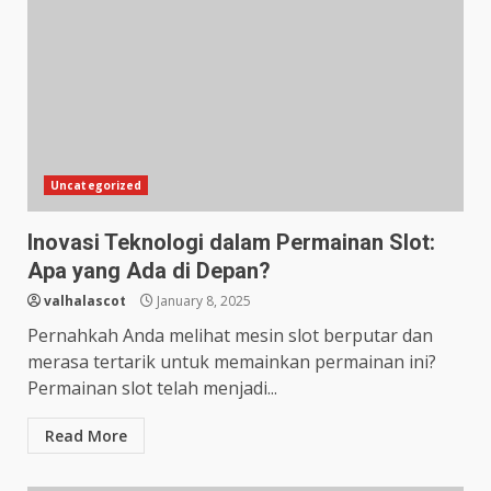
Uncategorized
Inovasi Teknologi dalam Permainan Slot:
Apa yang Ada di Depan?
valhalascot
January 8, 2025
Pernahkah Anda melihat mesin slot berputar dan
merasa tertarik untuk memainkan permainan ini?
Permainan slot telah menjadi...
Read More