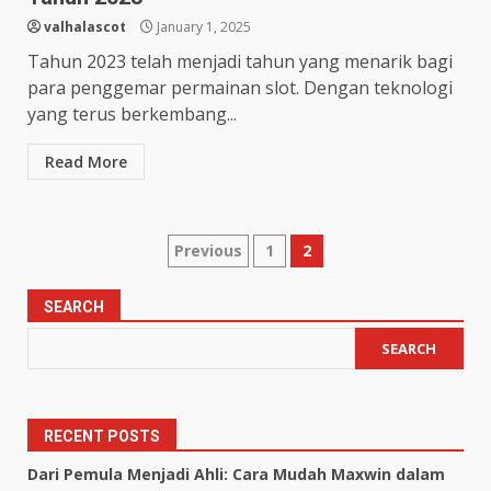
valhalascot
January 1, 2025
Tahun 2023 telah menjadi tahun yang menarik bagi
para penggemar permainan slot. Dengan teknologi
yang terus berkembang...
Read More
Posts
Previous
1
2
pagination
SEARCH
SEARCH
RECENT POSTS
Dari Pemula Menjadi Ahli: Cara Mudah Maxwin dalam